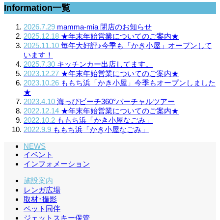
Information一覧
2026.7.29
mamma-mia 閉店のお知らせ
2025.12.18
★年末年始営業についてのご案内★
2025.11.10
毎年大好評♪今季も「かき小屋」オープンして
います！
2025.7.30
キッチンカー出店してます。
2023.12.27
★年末年始営業についてのご案内★
2023.10.26
ももち浜「かき小屋」今季もオープンしました
★
2023.4.10
海っぴビーチ360°バーチャルツアー
2022.12.14
★年末年始営業についてのご案内★
2022.10.2
ももち浜「かき小屋なごみ」
2022.9.9
ももち浜「かき小屋なごみ」
NEWS
イベント
インフォメーション
施設案内
レンガ広場
取材･撮影
ペット同伴
ジェットスキー保管