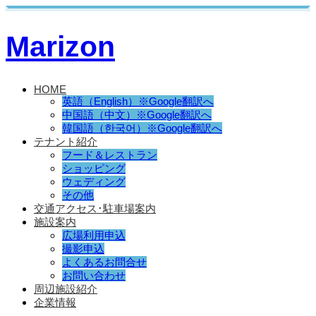
Marizon
HOME
英語（English）※Google翻訳へ
中国語（中文）※Google翻訳へ
韓国語（한국어）※Google翻訳へ
テナント紹介
フード＆レストラン
ショッピング
ウェディング
その他
交通アクセス･駐車場案内
施設案内
広場利用申込
撮影申込
よくあるお問合せ
お問い合わせ
周辺施設紹介
企業情報