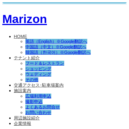
Marizon
HOME
英語（English）※Google翻訳へ
中国語（中文）※Google翻訳へ
韓国語（한국어）※Google翻訳へ
テナント紹介
フード＆レストラン
ショッピング
ウェディング
その他
交通アクセス･駐車場案内
施設案内
広場利用申込
撮影申込
よくあるお問合せ
お問い合わせ
周辺施設紹介
企業情報