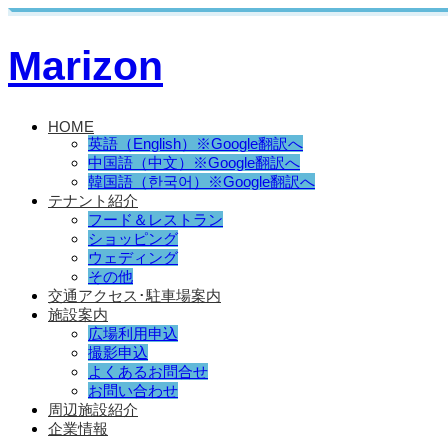
Marizon
HOME
英語（English）※Google翻訳へ
中国語（中文）※Google翻訳へ
韓国語（한국어）※Google翻訳へ
テナント紹介
フード＆レストラン
ショッピング
ウェディング
その他
交通アクセス･駐車場案内
施設案内
広場利用申込
撮影申込
よくあるお問合せ
お問い合わせ
周辺施設紹介
企業情報