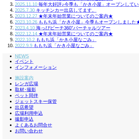
2025.11.10
毎年大好評♪今季も「かき小屋」オープンしてい
2025.7.30
キッチンカー出店してます。
2023.12.27
★年末年始営業についてのご案内★
2023.10.26
ももち浜「かき小屋」今季もオープンしました
2023.4.10
海っぴビーチ360°バーチャルツアー
2022.12.14
★年末年始営業についてのご案内★
2022.10.2
ももち浜「かき小屋なごみ」
2022.9.9
ももち浜「かき小屋なごみ」
NEWS
イベント
インフォメーション
施設案内
レンガ広場
取材･撮影
ペット同伴
ジェットスキー保管
出店希望
広場利用申込
撮影申込
よくあるお問合せ
お問い合わせ