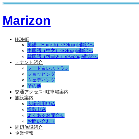
Marizon
HOME
英語（English）※Google翻訳へ
中国語（中文）※Google翻訳へ
韓国語（한국어）※Google翻訳へ
テナント紹介
フード＆レストラン
ショッピング
ウェディング
その他
交通アクセス･駐車場案内
施設案内
広場利用申込
撮影申込
よくあるお問合せ
お問い合わせ
周辺施設紹介
企業情報